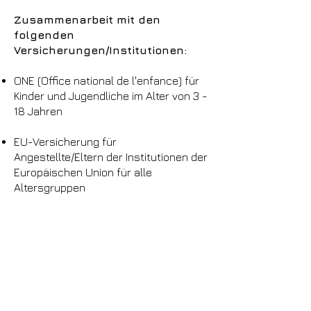
Zusammenarbeit mit den
folgenden
Versicherungen/Institutionen:
ONE (Office national de l'enfance) für
Kinder und Jugendliche im Alter von 3 -
18 Jahren
EU-Versicherung für
Angestellte/Eltern der Institutionen der
Europäischen Union für alle
Altersgruppen
CNS Luxembourg
(https://cns.public.lu
)
Kontaktinformationen:
sorina.borggrefe(at)kannerhelpdesk.lu